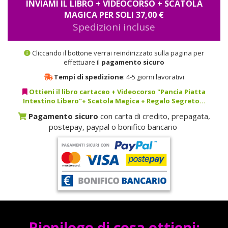
INVIAMI IL LIBRO + VIDEOCORSO + SCATOLA
MAGICA PER SOLI 37,00 €
Spedizioni incluse
Cliccando il bottone verrai reindirizzato sulla pagina per
effettuare il
pagamento sicuro
Tempi di spedizione
: 4-5 giorni lavorativi
Ottieni il libro cartaceo + Videocorso "Pancia Piatta
Intestino Libero"+ Scatola Magica + Regalo Segreto...
Pagamento sicuro
con carta di credito, prepagata,
postepay, paypal o bonifico bancario
Riepilogo di cosa ottieni: