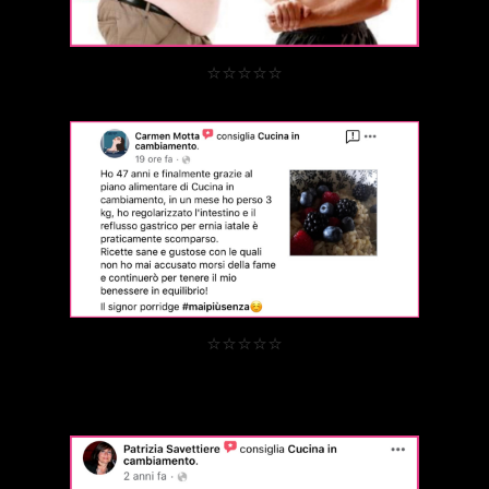
⭐⭐⭐⭐⭐
⭐⭐⭐⭐⭐