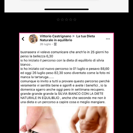
⭐⭐⭐⭐⭐