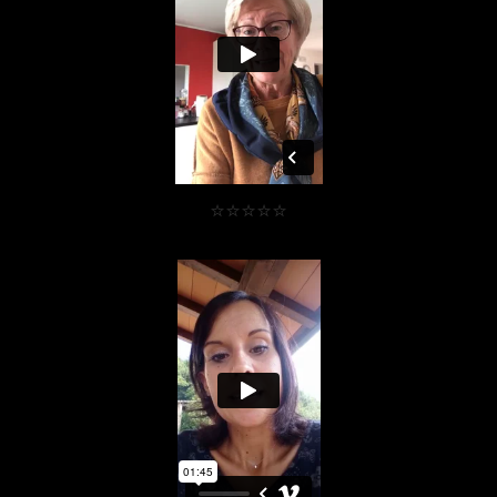
⭐⭐⭐⭐⭐