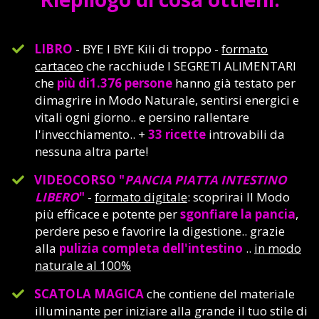
LIBRO
- BYE I BYE Kili di troppo -
formato
cartaceo
che racchiude I SEGRETI ALIMENTARI
che
più di1.376 persone
hanno già testato per
dimagrire in Modo Naturale, sentirsi energici e
vitali ogni giorno.. e persino rallentare
l'invecchiamento.. +
33 ricette
introvabili da
nessuna altra parte!
VIDEOCORSO "
PANCIA PIATTA INTESTINO
LIBERO
"
-
formato digitale
: scoprirai Il Modo
più efficace e potente per
sgonfiare la pancia
,
perdere peso e favorire la digestione.. grazie
alla
pulizia completa dell'intestino
..
in modo
naturale al 100%
SCATOLA MAGICA
che contiene del materiale
illuminante per iniziare alla grande il tuo stile di