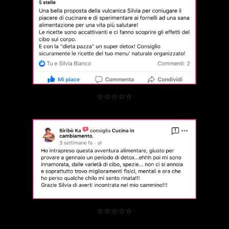
⭐⭐⭐⭐⭐
⭐⭐⭐⭐⭐