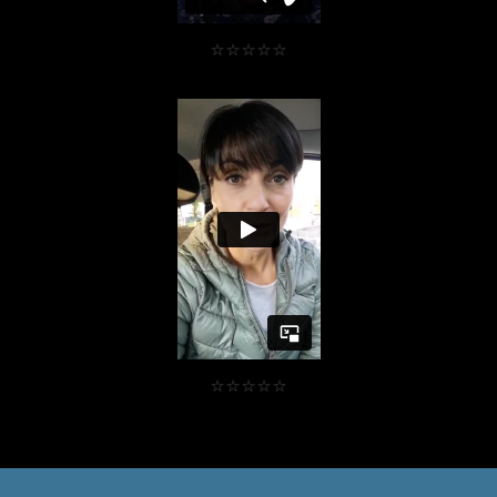
⭐⭐⭐⭐⭐
⭐⭐⭐⭐⭐